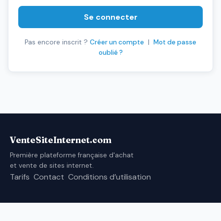
Se connecter
Pas encore inscrit ?
Créer un compte
|
Mot de passe
oublié ?
VenteSiteInternet.com
Première plateforme française d'achat
et vente de sites internet.
Tarifs
Contact
Conditions d’utilisation