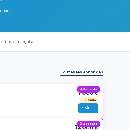
n main
teforme française
Toutes les annonces
🚀 Boostée
7 000 €
× 9 mois
Voir →
🚀 Boostée
32 000 €