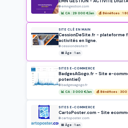
EMN GESTION - ACTIVITÉ DIGIT
🌐 emngestion.com
📊 CA : 29 000 €/an
💰 Bénéfices : 1 
SITE CLÉ EN MAIN
CessionDeSite.fr - plateforme fr
activités en ligne.
🌐 cessiondesite.fr
📅 Âge : 1 an
SITES E-COMMERCE
BadgesAGogo.fr - Site e-commer
potentiel)
🌐 badgesagogo.fr
📊 CA : 3 000 €/an
💰 Bénéfices : 300
SITES E-COMMERCE
CartoPoster.com - Site ecomme
🌐 cartoposter.com
📅 Âge : 1 an