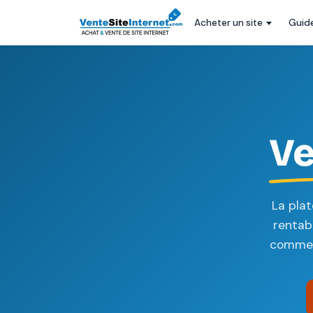
Acheter un site
Guid
Ve
La pla
rentab
commerc