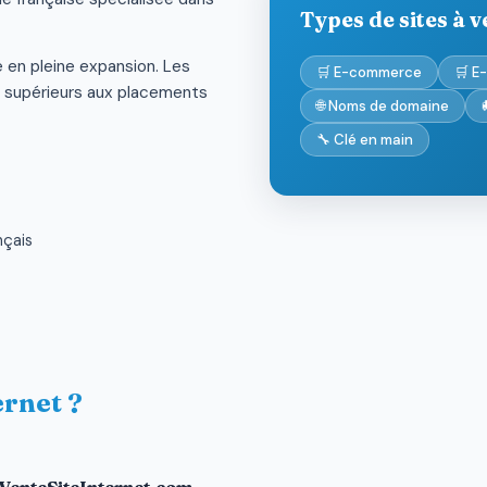
Types de sites à 
 en pleine expansion. Les
🛒 E-commerce
🛒 E
 supérieurs aux placements
🌐 Noms de domaine
🔧 Clé en main
nçais
ernet ?