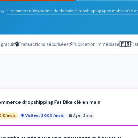
E-commerce
Blogs
Noms de domaine
Dropshipping
Apps mobiles
Clé e
er :
🔒
⚡
🇫🇷
gratuit
Transactions sécurisées
Publication immédiate
Pla
ommerce dropshipping Fat Bike clé en main
00 €/mois
👁 Visites : 3 000 /mois
📅 Âge : 2 ans