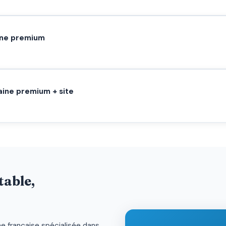
ine premium
ine premium + site
table,
e française spécialisée dans