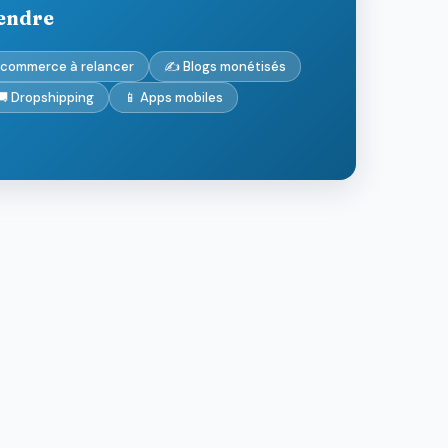
vendre
-commerce à relancer
✍️ Blogs monétisés
🚚 Dropshipping
📱 Apps mobiles