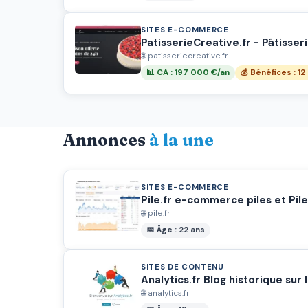
SITES E-COMMERCE
PatisserieCreative.fr - Pâtisse
🌐 patisseriecreative.fr
📊 CA : 197 000 €/an
💰 Bénéfices : 1
Annonces
à la une
SITES E-COMMERCE
Pile.fr e-commerce piles et Pile
🌐 pile.fr
📅 Âge : 22 ans
SITES DE CONTENU
Analytics.fr Blog historique sur
🌐 analytics.fr