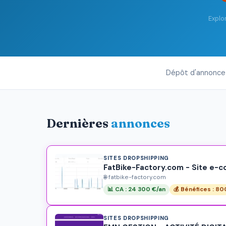
Explor
Dépôt d'annonce 
Dernières
annonces
SITES DROPSHIPPING
FatBike-Factory.com - Site e-c
🌐 fatbike-factory.com
📊 CA : 24 300 €/an
💰 Bénéfices : 8
SITES DROPSHIPPING