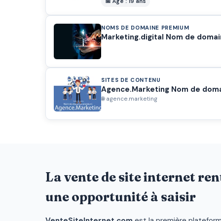
📅 Âge : 19 ans
NOMS DE DOMAINE PREMIUM
Marketing.digital Nom de doma
SITES DE CONTENU
Agence.Marketing Nom de doma
🌐 agence.marketing
La
vente de site internet
ren
une opportunité à saisir
VenteSiteInternet.com
est la première plateform