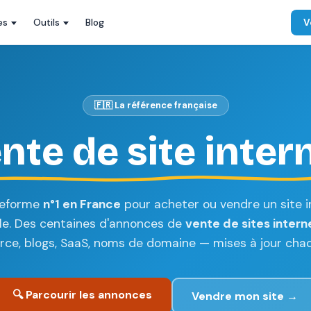
es
Outils
Blog
V
🇫🇷 La référence française
nte de site inter
teforme
n°1 en France
pour acheter ou vendre un site i
le. Des centaines d'annonces de
vente de sites intern
e, blogs, SaaS, noms de domaine — mises à jour chaq
🔍 Parcourir les annonces
Vendre mon site →