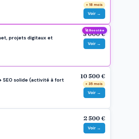
× 18 mois
Voir →
🚀 Boostée
3 000 €
et, projets digitaux et
Voir →
10 500 €
EO solide (activité à fort
× 35 mois
Voir →
2 500 €
Voir →