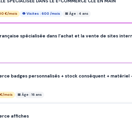
ALE SPÉCIALISÉE DANS LE E-COMMERCE CLÉ EN MAIN
800 €/mois
👁 Visites : 600 /mois
📅 Âge : 4 ans
ançaise spécialisée dans l’achat et la vente de sites intern
ce badges personnalisés + stock conséquent + matériel + S
 €/mois
📅 Âge : 16 ans
rce affiches