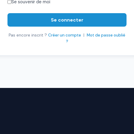
Se souvenir de moi
Se connecter
Pas encore inscrit ?
Créer un compte
|
Mot de passe oublié
?