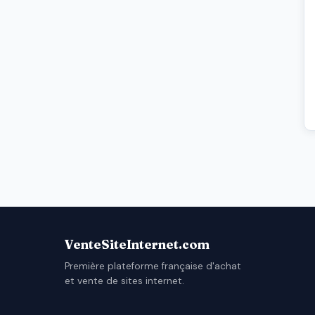
VenteSiteInternet.com
Première plateforme française d'achat
et vente de sites internet.