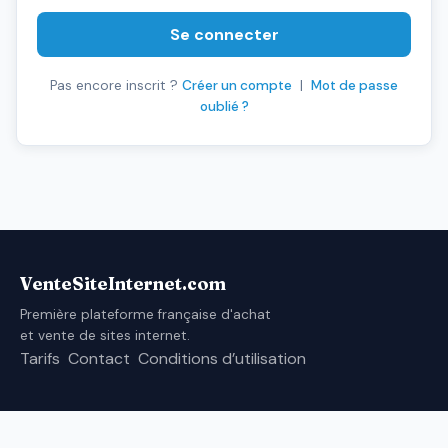
Se connecter
Pas encore inscrit ?
Créer un compte
|
Mot de passe
oublié ?
VenteSiteInternet.com
Première plateforme française d'achat
et vente de sites internet.
Tarifs
Contact
Conditions d’utilisation