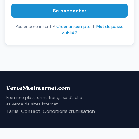
Se connecter
Pas encore inscrit ?
Créer un compte
|
Mot de passe
oublié ?
VenteSiteInternet.com
Première plateforme française d'achat
et vente de sites internet.
Tarifs
Contact
Conditions d’utilisation