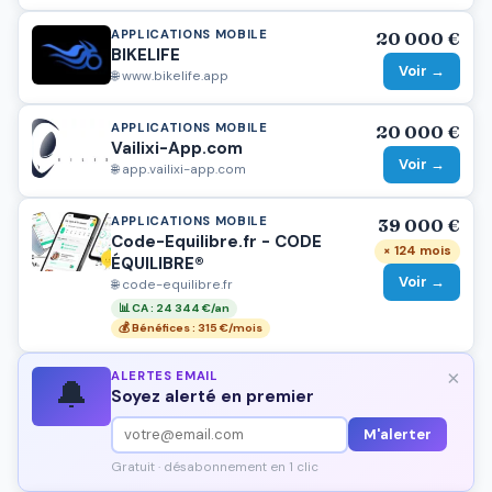
APPLICATIONS MOBILE
20 000 €
BIKELIFE
Voir →
🌐 www.bikelife.app
APPLICATIONS MOBILE
20 000 €
Vailixi-App.com
Voir →
🌐 app.vailixi-app.com
APPLICATIONS MOBILE
39 000 €
Code-Equilibre.fr - CODE
× 124 mois
ÉQUILIBRE®
Voir →
🌐 code-equilibre.fr
📊 CA : 24 344 €/an
💰 Bénéfices : 315 €/mois
×
ALERTES EMAIL
🔔
Soyez alerté en premier
M'alerter
Gratuit · désabonnement en 1 clic