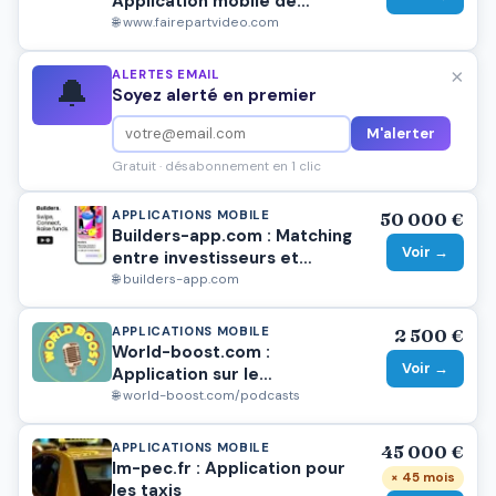
Application mobile de
montage vidéo et photo avec
🌐 www.fairepartvideo.com
musique
×
ALERTES EMAIL
🔔
Soyez alerté en premier
M'alerter
Gratuit · désabonnement en 1 clic
APPLICATIONS MOBILE
50 000 €
Builders-app.com : Matching
Voir →
entre investisseurs et
entrepreneurs.
🌐 builders-app.com
APPLICATIONS MOBILE
2 500 €
World-boost.com :
Voir →
Application sur le
développement personnel et
🌐 world-boost.com/podcasts
le conseil en audio
APPLICATIONS MOBILE
45 000 €
Im-pec.fr : Application pour
× 45 mois
les taxis