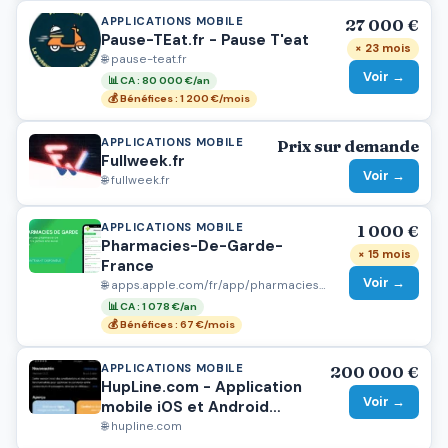
APPLICATIONS MOBILE
27 000 €
Pause-TEat.fr - Pause T'eat
× 23 mois
🌐 pause-teat.fr
Voir →
📊 CA : 80 000 €/an
💰 Bénéfices : 1 200 €/mois
APPLICATIONS MOBILE
Prix sur demande
Fullweek.fr
Voir →
🌐 fullweek.fr
APPLICATIONS MOBILE
1 000 €
Pharmacies-De-Garde-
× 15 mois
France
Voir →
🌐 apps.apple.com/fr/app/pharmacies-de-garde-france/id1665755586
📊 CA : 1 078 €/an
💰 Bénéfices : 67 €/mois
APPLICATIONS MOBILE
200 000 €
HupLine.com - Application
Voir →
mobile iOS et Android
TAXI/VTC
🌐 hupline.com