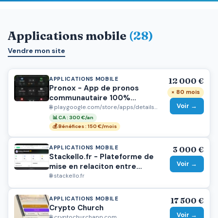
Applications mobile
(28)
Vendre mon site
APPLICATIONS MOBILE
12 000 €
Pronox - App de pronos
× 80 mois
communautaire 100%
Voir →
gratuits
🌐 play.google.com/store/apps/details?id=com.pronox.apk
📊 CA : 300 €/an
💰 Bénéfices : 150 €/mois
APPLICATIONS MOBILE
3 000 €
Stackello.fr - Plateforme de
Voir →
mise en relaciton entre
développeurs freelances et
🌐 stackello.fr
agences web
APPLICATIONS MOBILE
17 500 €
Crypto Church
Voir →
🌐 cryptochurchapp.com