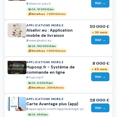
Voir →
🌐 Www.im-pec.fr
📊 CA : 15 000 €/an
💰 Bénéfices : 1 000 €/mois
APPLICATIONS MOBILE
30 000 €
Alsalivr.eu : Application
× 30 mois
mobile de livraison
Voir →
🌐 www.alsalivr.eu
📊 CA : 150 000 €/an
💰 Bénéfices : 1 000 €/mois
APPLICATIONS MOBILE
8 000 €
Hupoop.fr - Système de
× 40 mois
commande en ligne
Voir →
🌐 hupoop.fr
📊 CA : 6 000 €/an
💰 Bénéfices : 200 €/mois
APPLICATIONS MOBILE
28 000 €
Carte Avantage plus (app)
Voir →
🌐 apps.apple.com/fr/app/avantage-plus/id1531605998
📊 CA : 65 €/an