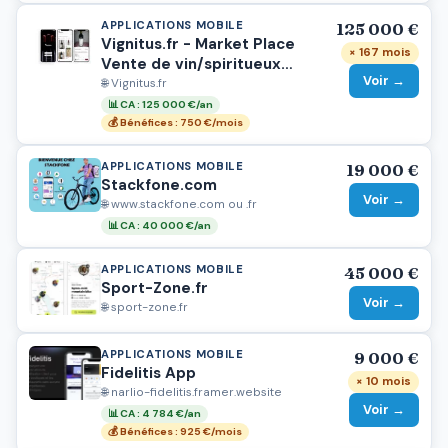
APPLICATIONS MOBILE
125 000 €
Vignitus.fr - Market Place
× 167 mois
Vente de vin/spiritueux
Voir →
Pro/Particulier
🌐 Vignitus.fr
📊 CA : 125 000 €/an
💰 Bénéfices : 750 €/mois
APPLICATIONS MOBILE
19 000 €
Stackfone.com
Voir →
🌐 www.stackfone.com ou .fr
📊 CA : 40 000 €/an
APPLICATIONS MOBILE
45 000 €
Sport-Zone.fr
Voir →
🌐 sport-zone.fr
APPLICATIONS MOBILE
9 000 €
Fidelitis App
× 10 mois
🌐 narlio-fidelitis.framer.website
Voir →
📊 CA : 4 784 €/an
💰 Bénéfices : 925 €/mois