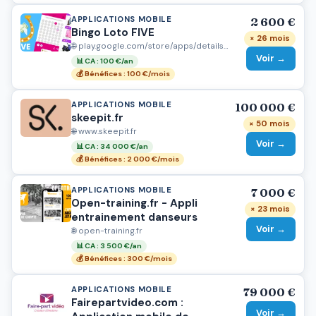
APPLICATIONS MOBILE
2 600 €
Bingo Loto FIVE
× 26 mois
🌐 play.google.com/store/apps/details?id=com.agency55.five
Voir →
📊 CA : 100 €/an
💰 Bénéfices : 100 €/mois
APPLICATIONS MOBILE
100 000 €
skeepit.fr
× 50 mois
🌐 www.skeepit.fr
Voir →
📊 CA : 34 000 €/an
💰 Bénéfices : 2 000 €/mois
APPLICATIONS MOBILE
7 000 €
Open-training.fr - Appli
× 23 mois
entrainement danseurs
Voir →
🌐 open-training.fr
📊 CA : 3 500 €/an
💰 Bénéfices : 300 €/mois
APPLICATIONS MOBILE
79 000 €
Fairepartvideo.com :
Voir →