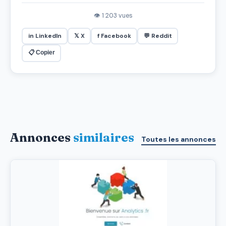
👁 1 203 vues
in LinkedIn
𝕏 X
f Facebook
💬 Reddit
📋 Copier
Annonces
similaires
Toutes les annonces