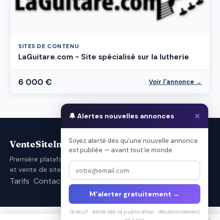
SITES DE CONTENU
LaGuitare.com - Site spécialisé sur la lutherie
6 000 €
Voir l'annonce →
×
🔔 Alertes nouvelles annonces
Soyez alerté dès qu'une nouvelle annonce
VenteSiteInternet.com
est publiée — avant tout le monde.
Première plateforme française d'achat
et vente de sites internet.
Tarifs
Contact
Conditions d’utilisation
M'alerter gratuitement →
Gratuit · alerté dès la publication · désabonnement