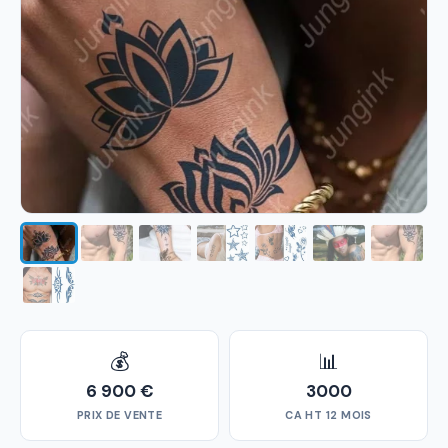
💰
📊
6 900 €
3000
PRIX DE VENTE
CA HT 12 MOIS