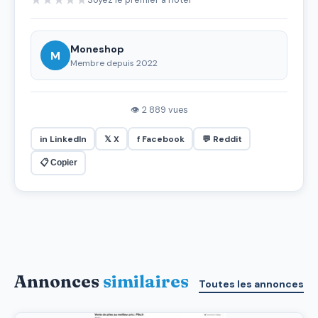
Moneshop
M
Membre depuis 2022
👁 2 889 vues
in LinkedIn
𝕏 X
f Facebook
💬 Reddit
📋 Copier
Annonces
similaires
Toutes les annonces