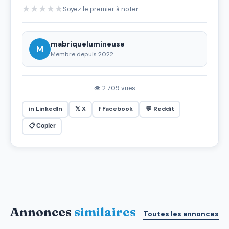
★
★
★
★
★
Soyez le premier à noter
mabriquelumineuse
M
Membre depuis 2022
👁 2 709 vues
in LinkedIn
𝕏 X
f Facebook
💬 Reddit
📋 Copier
Annonces
similaires
Toutes les annonces