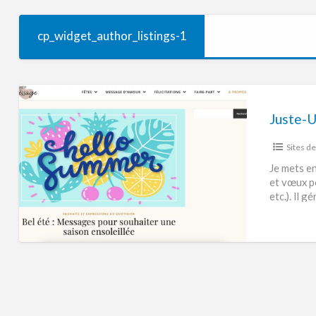
cp_widget_author_listings-1
Juste-
Un-
Message.fr
Sites d
–
Idées
Je mets en
et vœux po
de
etc.). Il 
Messages
&
Vœux
–
Monétisé
via