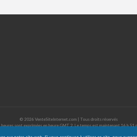
Ezoic
et
SEO
optimisé
©
2026
VenteSiteInternet.com
| Tous droits réservés
 heures sont exprimées en heure GMT 2. Le temps est maintenant 16 h 51 