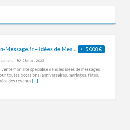
Juste-Un-Message.fr – Idées de Messages & Vœux – Monétisé via Ezoic et SEO optimisé
5 000 €
e contenu
28 mars 2025
 vente mon site spécialisé dans les idées de messages
ur toutes occasions (anniversaires, mariages, fêtes,
génère des revenus
[…]