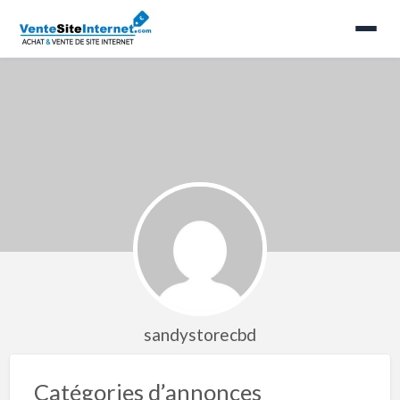
sandystorecbd
Catégories d’annonces