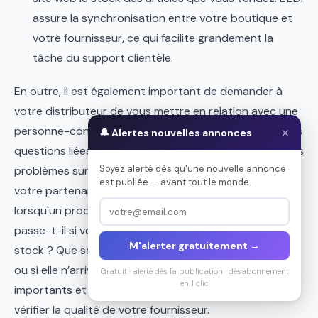
assure la synchronisation entre votre boutique et
votre fournisseur, ce qui facilite grandement la
tâche du support clientèle.
En outre, il est également important de demander à
votre distributeur de vous mettre en relation avec une
personne-contact unique qui se chargera de traiter les
×
🔔 Alertes nouvelles annonces
questions liées au support-client et régler les éventuels
Soyez alerté dès qu'une nouvelle annonce
problèmes sur les produits qui surviennent durant
est publiée — avant tout le monde.
votre partenariat. Par exemple, que se passe-t-il
lorsqu'un produit est en rupture de stock ? Que se
passe-t-il si vous vendez un produit qui n'est plus en
M'alerter gratuitement →
stock ? Que se passe-t-il si l'expédition est en retard
ou si elle n’arrive pas à temps ? Tous ces facteurs sont
Gratuit · alerté dès la publication · désabonnement
en 1 clic
importants et vous devriez bien prendre le temps de
vérifier la qualité de votre fournisseur.