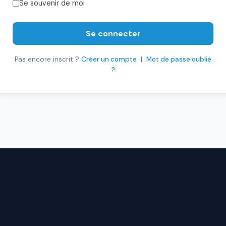
Se souvenir de moi
Se connecter
Pas encore inscrit ?
Créer un compte
|
Mot de passe oublié
?