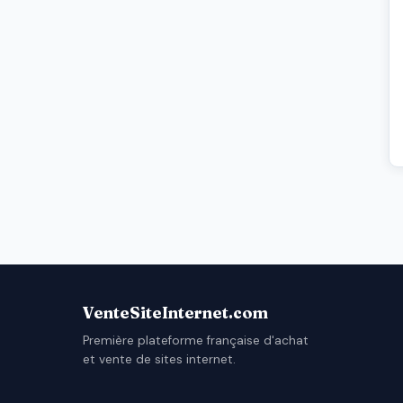
VenteSiteInternet.com
Première plateforme française d'achat
et vente de sites internet.