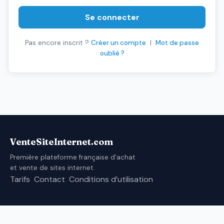
Se connecter
Pas encore inscrit ?
Créer un compte
|
Mot de passe
oublié ?
VenteSiteInternet.com
Première plateforme française d'achat
et vente de sites internet.
Tarifs
Contact
Conditions d’utilisation