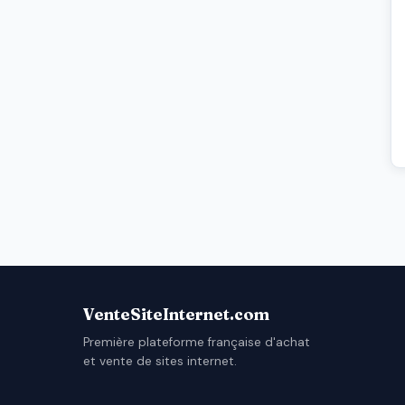
VenteSiteInternet.com
Première plateforme française d'achat
et vente de sites internet.