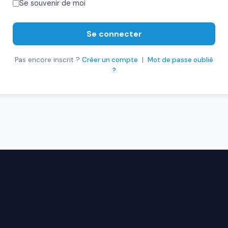
Se souvenir de moi
Se connecter
Pas encore inscrit ?
Créer un compte
|
Mot de passe oublié
?