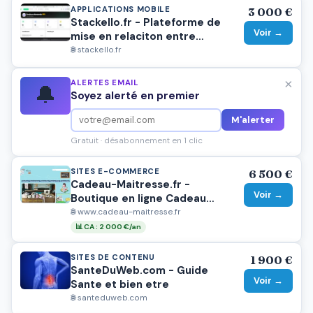
APPLICATIONS MOBILE
3 000 €
Stackello.fr - Plateforme de
Voir →
mise en relaciton entre
développeurs freelances et
🌐 stackello.fr
agences web
×
ALERTES EMAIL
🔔
Soyez alerté en premier
M'alerter
Gratuit · désabonnement en 1 clic
SITES E-COMMERCE
6 500 €
Cadeau-Maitresse.fr -
Voir →
Boutique en ligne Cadeau
Maitresse ancienneté 10 ans
🌐 www.cadeau-maitresse.fr
📊 CA : 2 000 €/an
SITES DE CONTENU
1 900 €
SanteDuWeb.com - Guide
Voir →
Sante et bien etre
🌐 santeduweb.com