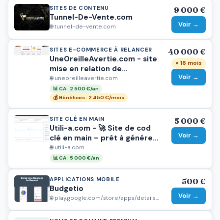
SITES DE CONTENU
9 000 €
Tunnel-De-Vente.com
Voir →
🌐 tunnel-de-vente.com
SITES E-COMMERCE À RELANCER
40 000 €
UneOreilleAvertie.com - site
× 16 mois
mise en relation de
Voir →
particuliers vers
🌐 uneoreilleavertie.com
professionnels de l'audition
📊 CA : 2 500 €/an
💰 Bénéfices : 2 450 €/mois
SITE CLÉ EN MAIN
5 000 €
Utili-a.com - 🚀 Site de cod
Voir →
clé en main – prêt à générer
des revenus dès aujourd’hui
🌐 utili-a.com
📊 CA : 5 000 €/an
APPLICATIONS MOBILE
500 €
Budgetio
Voir →
🌐 play.google.com/store/apps/details?id=com.anonymous.snack7295e866aa604fafb4fcdc29c1634976