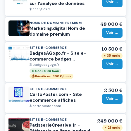
Voir →
sur l'analyse de données
🌐 analytics.fr
NOMS DE DOMAINE PREMIUM
49 000 €
Marketing.digital Nom de
Voir →
domaine premium
SITES E-COMMERCE
10 500 €
BadgesAGogo.fr - Site e-
× 35 mois
commerce badges
Voir →
personnalisés + stock
🌐 badgesagogo.fr
conséquent + matériel + SEO
📊 CA : 3 000 €/an
solide (activité à fort
💰 Bénéfices : 300 €/mois
potentiel)
SITES E-COMMERCE
2 500 €
CartoPoster.com - Site
Voir →
ecommerce affiches
🌐 cartoposter.com
SITES E-COMMERCE
249 000 €
PatisserieCreative.fr -
× 21 mois
Pâtisserie en ligne leader du