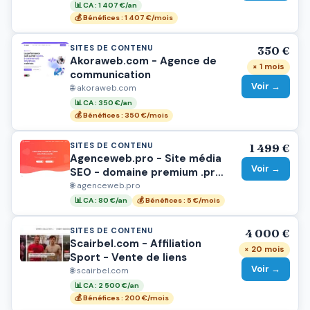
📊 CA : 1 407 €/an
💰 Bénéfices : 1 407 €/mois
SITES DE CONTENU
350 €
Akoraweb.com - Agence de
× 1 mois
communication
Voir →
🌐 akoraweb.com
📊 CA : 350 €/an
💰 Bénéfices : 350 €/mois
SITES DE CONTENU
1 499 €
Agenceweb.pro - Site média
Voir →
SEO - domaine premium .pro
- 100 +articles
🌐 agenceweb.pro
📊 CA : 80 €/an
💰 Bénéfices : 5 €/mois
SITES DE CONTENU
4 000 €
Scairbel.com - Affiliation
× 20 mois
Sport - Vente de liens
Voir →
🌐 scairbel.com
📊 CA : 2 500 €/an
💰 Bénéfices : 200 €/mois