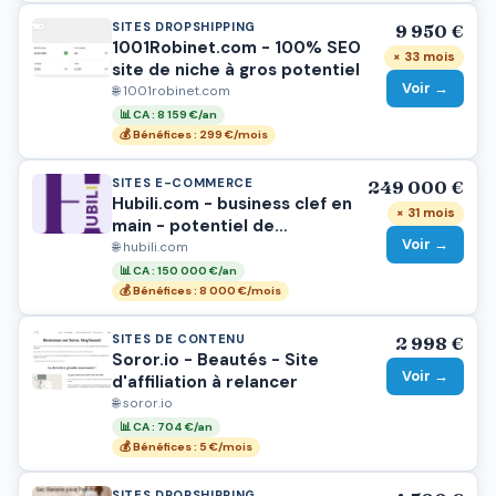
potentiel PBN / Money Site
SITES DROPSHIPPING
9 950 €
1001Robinet.com - 100% SEO
× 33 mois
site de niche à gros potentiel
Voir →
🌐 1001robinet.com
📊 CA : 8 159 €/an
💰 Bénéfices : 299 €/mois
SITES E-COMMERCE
249 000 €
Hubili.com - business clef en
× 31 mois
main - potentiel de
Voir →
scalabilité très important
🌐 hubili.com
📊 CA : 150 000 €/an
💰 Bénéfices : 8 000 €/mois
SITES DE CONTENU
2 998 €
Soror.io - Beautés - Site
Voir →
d'affiliation à relancer
🌐 soror.io
📊 CA : 704 €/an
💰 Bénéfices : 5 €/mois
SITES DROPSHIPPING