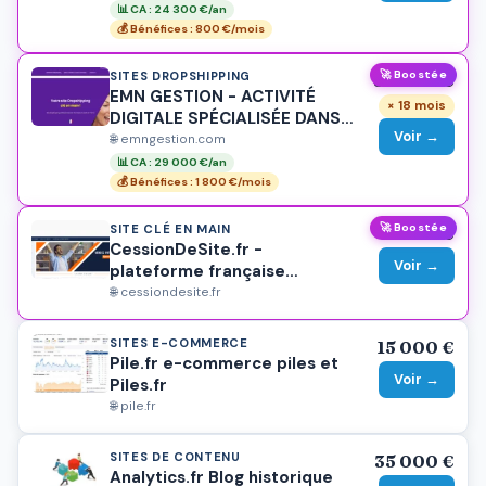
📊 CA : 24 300 €/an
💰 Bénéfices : 800 €/mois
🚀 Boostée
SITES DROPSHIPPING
32 000 €
EMN GESTION - ACTIVITÉ
× 18 mois
DIGITALE SPÉCIALISÉE DANS
Voir →
LE E-COMMERCE CLÉ EN MAIN
🌐 emngestion.com
📊 CA : 29 000 €/an
💰 Bénéfices : 1 800 €/mois
🚀 Boostée
SITE CLÉ EN MAIN
3 000 €
CessionDeSite.fr -
Voir →
plateforme française
spécialisée dans l’achat et la
🌐 cessiondesite.fr
vente de sites internet,
projets digitaux et activités
SITES E-COMMERCE
15 000 €
en ligne.
Pile.fr e-commerce piles et
Voir →
Piles.fr
🌐 pile.fr
SITES DE CONTENU
35 000 €
Analytics.fr Blog historique