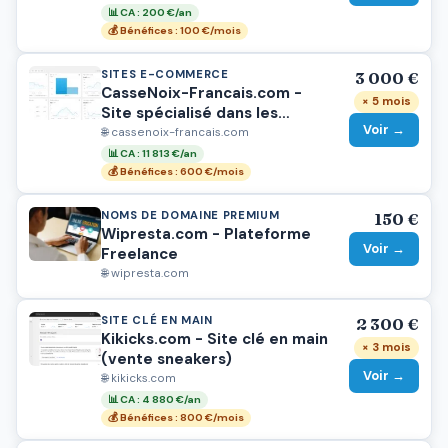
📊 CA : 200 €/an
💰 Bénéfices : 100 €/mois
SITES E-COMMERCE
3 000 €
CasseNoix-Francais.com -
× 5 mois
Site spécialisé dans les
Voir →
Casse-Noix // Vendu
🌐 cassenoix-francais.com
📊 CA : 11 813 €/an
💰 Bénéfices : 600 €/mois
NOMS DE DOMAINE PREMIUM
150 €
Wipresta.com - Plateforme
Voir →
Freelance
🌐 wipresta.com
SITE CLÉ EN MAIN
2 300 €
Kikicks.com - Site clé en main
× 3 mois
(vente sneakers)
Voir →
🌐 kikicks.com
📊 CA : 4 880 €/an
💰 Bénéfices : 800 €/mois