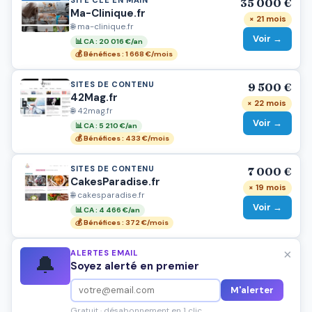
35 000 €
Ma-Clinique.fr
× 21 mois
🌐 ma-clinique.fr
Voir →
📊 CA : 20 016 €/an
💰 Bénéfices : 1 668 €/mois
SITES DE CONTENU
9 500 €
42Mag.fr
× 22 mois
🌐 42mag.fr
Voir →
📊 CA : 5 210 €/an
💰 Bénéfices : 433 €/mois
SITES DE CONTENU
7 000 €
CakesParadise.fr
× 19 mois
🌐 cakesparadise.fr
Voir →
📊 CA : 4 466 €/an
💰 Bénéfices : 372 €/mois
×
ALERTES EMAIL
🔔
Soyez alerté en premier
M'alerter
Gratuit · désabonnement en 1 clic