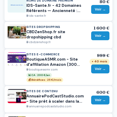
NOMS DE DOMAINE PREMIUM
80 €
IDS-Sante.fr - 42 Domaines
Voir →
Référents — Ancienneté :
Mars 2009
🌐 ids-sante.fr
SITES DROPSHIPPING
1 600 €
CBDZenShop.fr site
Voir →
dropshipping cbd
🌐 cbdzenshop.fr
SITES E-COMMERCE
999 €
BoutiqueASMR.com - Site
× 40 mois
d’affiliation Amazon (300
Voir →
visiteurs/mois, niche virale)
🌐 boutiqueasmr.com
📊 CA : 200 €/an
💰 Bénéfices : 25 €/mois
SITES DE CONTENU
600 €
AnnuairePodCastStudio.com
Voir →
- Site prêt à scaler dans la
niche podcast
🌐 annuairepodcaststudio.com
(AnnuairePodcastStudio.com)