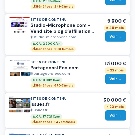
📊 CA : 2 995 €/an
💰 Bénéfices : 249 €/mois
SITES DE CONTENU
9 500 €
Studio-Microphone.com -
× 48 mois
Vend site blog d’affiliation
Voir →
rentable – Niche Audio /
🌐 studio-microphone.com
Microphone – SEO établi
📊 CA : 2 500 €/an
💰 Bénéfices : 200 €/mois
SITES DE CONTENU
15 000 €
PartageonsLEco.com
× 22 mois
🌐 partageonsleco.com
Voir →
📊 CA : 8 032 €/an
💰 Bénéfices : 670 €/mois
SITES DE CONTENU
30 000 €
Issues.fr
× 20 mois
🌐 issues.fr
Voir →
📊 CA : 17 721 €/an
💰 Bénéfices : 1 476 €/mois
SITE CLÉ EN MAIN