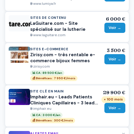
main
🌐 www.lumiya.fr
SITES DE CONTENU
6 000 €
LaGuitare.com - Site
Voir →
spécialisé sur la lutherie
🌐 www.laguitare.com
SITES E-COMMERCE
3 500 €
Zirisy.com - très rentable e-
Voir →
commerce bijoux femmes
🌐 zirisy.com
📊 CA : 89 500 €/an
💰 Bénéfices : 7 950 €/mois
SITE CLÉ EN MAIN
29 900 €
Imphair.eu - Leads Patients
× 100 mois
Cliniques Capillaires - 3 leads
Voir →
/ semaines
🌐 imphair.eu
📊 CA : 3 000 €/an
💰 Bénéfices : 300 €/mois
×
ALERTES EMAIL