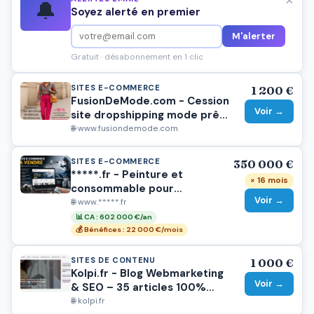
🔔
Soyez alerté en premier
M'alerter
Gratuit · désabonnement en 1 clic
SITES E-COMMERCE
1 200 €
FusionDeMode.com - Cession
Voir →
site dropshipping mode prêt
à l'emploi
🌐 www.fusiondemode.com
SITES E-COMMERCE
350 000 €
*****.fr - Peinture et
× 16 mois
consommable pour
Voir →
carrosserie
🌐 www.*****.fr
📊 CA : 602 000 €/an
💰 Bénéfices : 22 000 €/mois
SITES DE CONTENU
1 000 €
Kolpi.fr - Blog Webmarketing
Voir →
& SEO – 35 articles 100%
humains (Zéro IA) – Fort
🌐 kolpi.fr