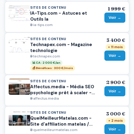
SITES DE CONTENU
1 999 €
IA-Tips.com - Astuces et
Voir →
Outils Ia
🌐 ia-tips.com
SITES DE CONTENU
3 400 €
Technapex.com - Magazine
× 11 mois
technologie
Voir →
🌐 technapex.com
📊 CA : 2 000 €/an
💰 Bénéfices : 300 €/mois
SITES DE CONTENU
2 900 €
Affectus.media - Média SEO
Voir →
psychologie prêt à scaler -
200+ articles - 125+
🌐 affectus.media
visites/mois
SITES DE CONTENU
3 000 €
QuelMeilleurMatelas.com -
× 2 mois
Site d'affiliation matelas /
Voir →
literie
🌐 quelmeilleurmatelas.com