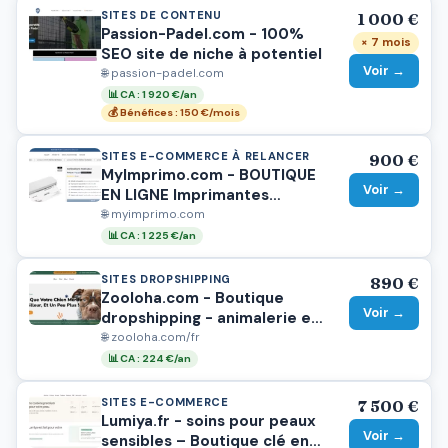
SITES DE CONTENU
1 000 €
Passion-Padel.com - 100%
× 7 mois
SEO site de niche à potentiel
Voir →
🌐 passion-padel.com
📊 CA : 1 920 €/an
💰 Bénéfices : 150 €/mois
SITES E-COMMERCE À RELANCER
900 €
MyImprimo.com - BOUTIQUE
Voir →
EN LIGNE Imprimantes
thermiques - 1225€ CA en 3
🌐 myimprimo.com
mois
📊 CA : 1 225 €/an
SITES DROPSHIPPING
890 €
Zooloha.com - Boutique
Voir →
dropshipping - animalerie en
ligne
🌐 zooloha.com/fr
📊 CA : 224 €/an
SITES E-COMMERCE
7 500 €
Lumiya.fr - soins pour peaux
Voir →
sensibles – Boutique clé en