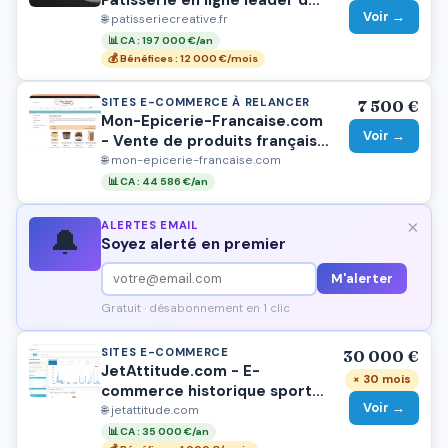
Voir →
cake design et gâteau
🌐 patisseriecreative.fr
personnalisé à Paris -
📊 CA : 197 000 €/an
20.000€ de CA/Mois
💰 Bénéfices : 12 000 €/mois
SITES E-COMMERCE À RELANCER
7 500 €
Mon-Epicerie-Francaise.com
Voir →
- Vente de produits français
aux expatriés
🌐 mon-epicerie-francaise.com
📊 CA : 44 586 €/an
×
ALERTES EMAIL
🔔
Soyez alerté en premier
M'alerter
Gratuit · désabonnement en 1 clic
SITES E-COMMERCE
30 000 €
JetAttitude.com - E-
× 30 mois
commerce historique sports
Voir →
nautiques (créé en 2004)
🌐 jetattitude.com
📊 CA : 35 000 €/an