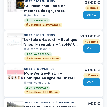
SITES DROPSHIPPING
2 000 €
Gt-Pulse.com - site de
× 1 mois
montres design jantes
Voir →
automobile
🌐 gt-pulse.com
📊 CA : 5 000 €/an
💰 Bénéfices : 2 400 €/mois
SITES DROPSHIPPING
330 000 €
Le-Sabre-Laser.fr - Boutique
× 36 mois
Shopify rentable – 1,25M€ CA
Voir →
cumulé – SEO puissant –
🌐 le-sabre-laser.fr
Marque établie
📊 CA : 445 881 €/an
💰 Bénéfices : 9 185 €/mois
SITES E-COMMERCE
13 000 €
Mon-Ventre-Plat.fr -
× 16 mois
Boutique en ligne de Lingerie
Voir →
pour Femme
🌐 mon-ventre-plat.fr
📊 CA : 8 000 €/an
💰 Bénéfices : 800 €/mois
SITES E-COMMERCE À RELANCER
900 €
Lixada.fr - Site e-commerce