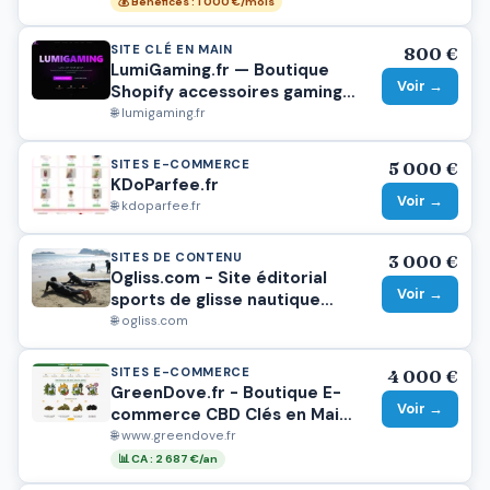
💰 Bénéfices : 1 000 €/mois
SITE CLÉ EN MAIN
800 €
LumiGaming.fr — Boutique
Voir →
Shopify accessoires gaming
RGB + compte TikTok (596
🌐 lumigaming.fr
abonnés, vidéo à 679K vues)
SITES E-COMMERCE
5 000 €
KDoParfee.fr
Voir →
🌐 kdoparfee.fr
SITES DE CONTENU
3 000 €
Ogliss.com - Site éditorial
Voir →
sports de glisse nautique
(surf, paddle, foil, wing, kite)
🌐 ogliss.com
— positions Google acquises,
potentiel à activer
SITES E-COMMERCE
4 000 €
GreenDove.fr - Boutique E-
Voir →
commerce CBD Clés en Main
- Fort trafic et gros potentiel
🌐 www.greendove.fr
de croissance
📊 CA : 2 687 €/an