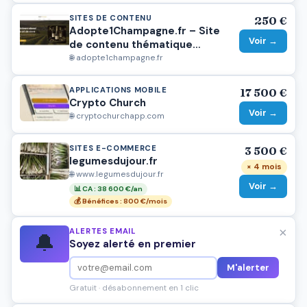
SITES DE CONTENU
250 €
Adopte1Champagne.fr – Site
Voir →
de contenu thématique
champagne avec backlinks de
🌐 adopte1champagne.fr
qualité
APPLICATIONS MOBILE
17 500 €
Crypto Church
Voir →
🌐 cryptochurchapp.com
SITES E-COMMERCE
3 500 €
legumesdujour.fr
× 4 mois
🌐 www.legumesdujour.fr
Voir →
📊 CA : 38 600 €/an
💰 Bénéfices : 800 €/mois
×
ALERTES EMAIL
🔔
Soyez alerté en premier
M'alerter
Gratuit · désabonnement en 1 clic