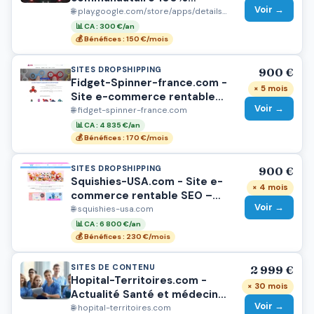
Voir →
gratuits
🌐 play.google.com/store/apps/details?id=com.pronox.apk
📊 CA : 300 €/an
💰 Bénéfices : 150 €/mois
SITES DROPSHIPPING
900 €
Fidget-Spinner-france.com -
× 5 mois
Site e-commerce rentable
Voir →
SEO (Top 1 Google) – Fidget
🌐 fidget-spinner-france.com
Spinner – 900€
📊 CA : 4 835 €/an
💰 Bénéfices : 170 €/mois
SITES DROPSHIPPING
900 €
Squishies-USA.com - Site e-
× 4 mois
commerce rentable SEO –
Voir →
Squishies USA – Dropshipping
🌐 squishies-usa.com
automatisé – 900€
📊 CA : 6 800 €/an
💰 Bénéfices : 230 €/mois
SITES DE CONTENU
2 999 €
Hopital-Territoires.com -
× 30 mois
Actualité Santé et médecine
Voir →
naturelle
🌐 hopital-territoires.com