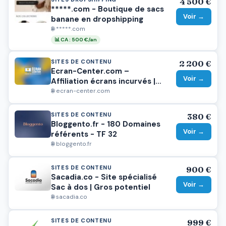
4 500 €
*****.com - Boutique de sacs
Voir →
banane en dropshipping
🌐 *****.com
📊 CA : 500 €/an
SITES DE CONTENU
2 200 €
Ecran-Center.com –
Voir →
Affiliation écrans incurvés |
Gros potentiel de
🌐 ecran-center.com
développement
SITES DE CONTENU
380 €
Bloggento.fr - 180 Domaines
Voir →
référents - TF 32
🌐 bloggento.fr
SITES DE CONTENU
900 €
Sacadia.co - Site spécialisé
Voir →
Sac à dos | Gros potentiel
🌐 sacadia.co
SITES DE CONTENU
999 €