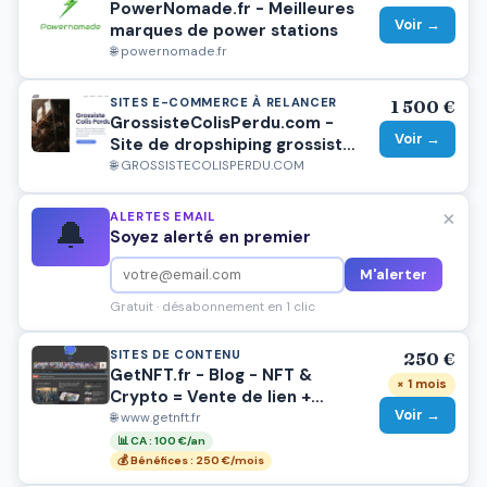
PowerNomade.fr - Meilleures
Voir →
marques de power stations
🌐 powernomade.fr
SITES E-COMMERCE À RELANCER
1 500 €
GrossisteColisPerdu.com -
Voir →
Site de dropshiping grossiste
Colis perdu
🌐 GROSSISTECOLISPERDU.COM
×
ALERTES EMAIL
🔔
Soyez alerté en premier
M'alerter
Gratuit · désabonnement en 1 clic
SITES DE CONTENU
250 €
GetNFT.fr - Blog - NFT &
× 1 mois
Crypto = Vente de lien +
Voir →
5000€ CA
🌐 www.getnft.fr
📊 CA : 100 €/an
💰 Bénéfices : 250 €/mois