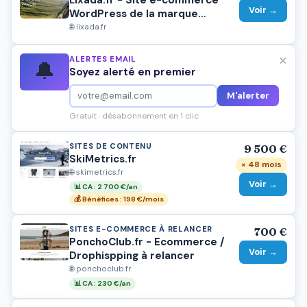
Voir →
WordPress de la marque
Lixada, spécialisé dans les
🌐 lixada.fr
accessoires de camping.
×
ALERTES EMAIL
🔔
Soyez alerté en premier
M'alerter
Gratuit · désabonnement en 1 clic
SITES DE CONTENU
9 500 €
SkiMetrics.fr
× 48 mois
🌐 skimetrics.fr
Voir →
📊 CA : 2 700 €/an
💰 Bénéfices : 198 €/mois
SITES E-COMMERCE À RELANCER
700 €
PonchoClub.fr - Ecommerce /
Voir →
Drophispping à relancer
🌐 ponchoclub.fr
📊 CA : 230 €/an