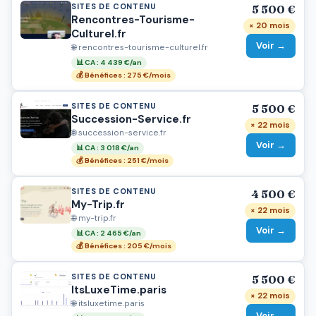
SITES DE CONTENU
5 500 €
Rencontres-Tourisme-
× 20 mois
Culturel.fr
Voir →
🌐 rencontres-tourisme-culturel.fr
📊 CA : 4 439 €/an
💰 Bénéfices : 275 €/mois
SITES DE CONTENU
5 500 €
Succession-Service.fr
× 22 mois
🌐 succession-service.fr
Voir →
📊 CA : 3 018 €/an
💰 Bénéfices : 251 €/mois
SITES DE CONTENU
4 500 €
My-Trip.fr
× 22 mois
🌐 my-trip.fr
Voir →
📊 CA : 2 465 €/an
💰 Bénéfices : 205 €/mois
SITES DE CONTENU
5 500 €
ItsLuxeTime.paris
× 22 mois
🌐 itsluxetime.paris
Voir →