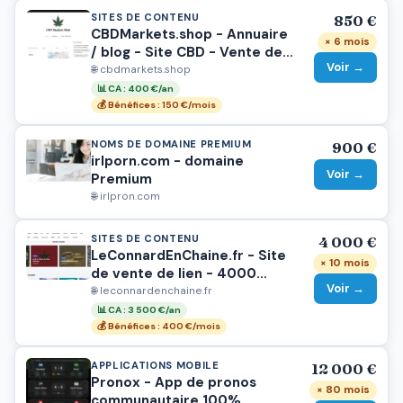
SITES DE CONTENU
850 €
CBDMarkets.shop - Annuaire
× 6 mois
/ blog - Site CBD - Vente de
Voir →
backlinks + vente autres
🌐 cbdmarkets.shop
possible
📊 CA : 400 €/an
💰 Bénéfices : 150 €/mois
NOMS DE DOMAINE PREMIUM
900 €
irlporn.com - domaine
Voir →
Premium
🌐 irlpron.com
SITES DE CONTENU
4 000 €
LeConnardEnChaine.fr - Site
× 10 mois
de vente de lien - 4000
Voir →
euros de CA mensuel
🌐 leconnardenchaine.fr
📊 CA : 3 500 €/an
💰 Bénéfices : 400 €/mois
APPLICATIONS MOBILE
12 000 €
Pronox - App de pronos
× 80 mois
communautaire 100%