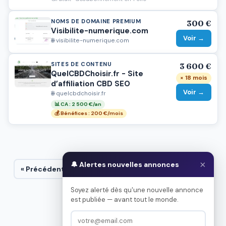
NOMS DE DOMAINE PREMIUM
300 €
Visibilite-numerique.com
Voir →
🌐 visibilite-numerique.com
SITES DE CONTENU
3 600 €
QuelCBDChoisir.fr - Site
× 18 mois
d’affiliation CBD SEO
Voir →
🌐 quelcbdchoisir.fr
📊 CA : 2 500 €/an
💰 Bénéfices : 200 €/mois
×
🔔 Alertes nouvelles annonces
« Précédent
1
...
5
6
7
8
9
...
53
Suivant »
Soyez alerté dès qu'une nouvelle annonce
est publiée — avant tout le monde.