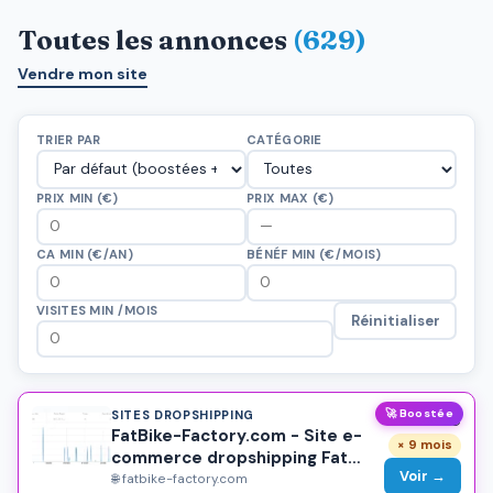
Toutes les annonces
(629)
Vendre mon site
TRIER PAR
CATÉGORIE
PRIX MIN (€)
PRIX MAX (€)
CA MIN (€/AN)
BÉNÉF MIN (€/MOIS)
VISITES MIN /MOIS
Réinitialiser
🚀 Boostée
SITES DROPSHIPPING
7 000 €
FatBike-Factory.com - Site e-
× 9 mois
commerce dropshipping Fat
Voir →
Bike clé en main
🌐 fatbike-factory.com