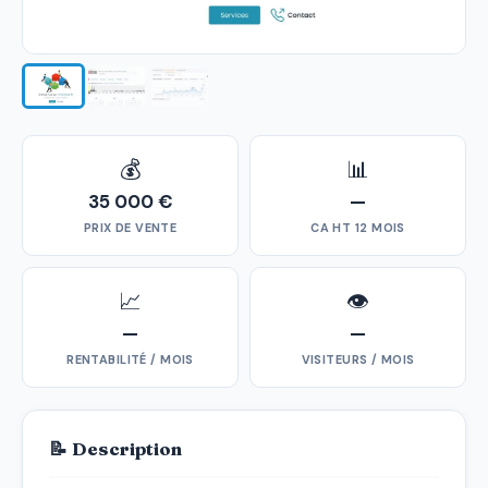
💰
📊
35 000 €
—
PRIX DE VENTE
CA HT 12 MOIS
📈
👁
—
—
RENTABILITÉ / MOIS
VISITEURS / MOIS
📝 Description