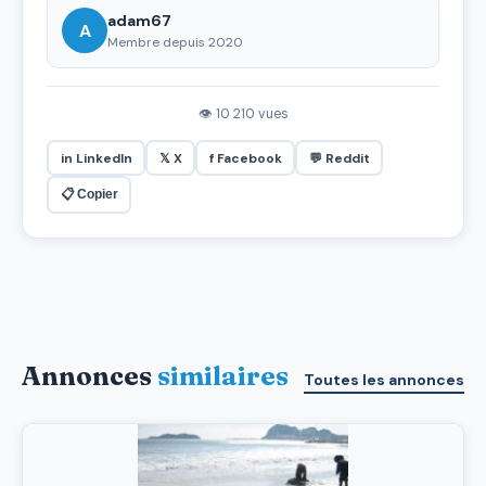
adam67
A
Membre depuis 2020
👁 10 210 vues
in LinkedIn
𝕏 X
f Facebook
💬 Reddit
📋 Copier
Annonces
similaires
Toutes les annonces