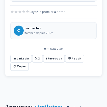
★
★
★
★
★
Soyez le premier à noter
cremadez
C
Membre depuis 2022
👁 2 800 vues
in LinkedIn
𝕏 X
f Facebook
💬 Reddit
📋 Copier
Annonces
similaires