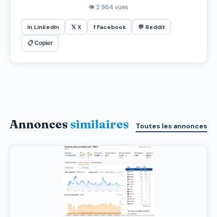
👁 2 964 vues
in LinkedIn
𝕏 X
f Facebook
💬 Reddit
📋 Copier
Annonces
similaires
Toutes les annonces