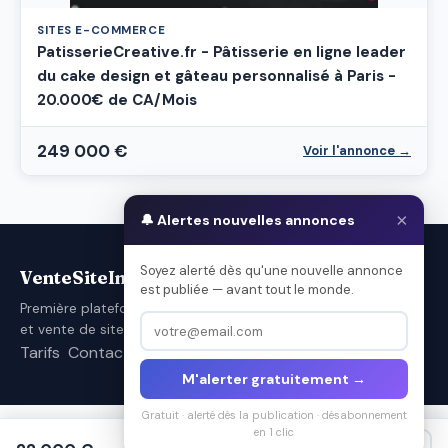
SITES E-COMMERCE
PatisserieCreative.fr - Pâtisserie en ligne leader
du cake design et gâteau personnalisé à Paris -
20.000€ de CA/Mois
249 000 €
Voir l'annonce →
×
🔔 Alertes nouvelles annonces
Soyez alerté dès qu'une nouvelle annonce
VenteSiteInternet.com
est publiée — avant tout le monde.
Première plateforme française d'achat
et vente de sites internet.
Tarifs
Contact
Conditions d’utilisation
M'alerter gratuitement →
Gratuit · alerté dès la publication · désabonnement
en 1 clic