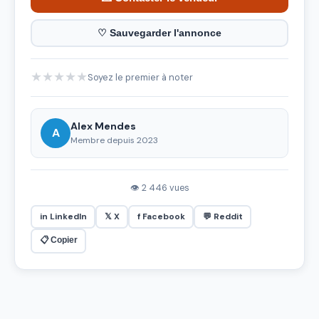
♡ Sauvegarder l'annonce
★
★
★
★
★
Soyez le premier à noter
Alex Mendes
A
Membre depuis 2023
👁 2 446 vues
in LinkedIn
𝕏 X
f Facebook
💬 Reddit
📋 Copier