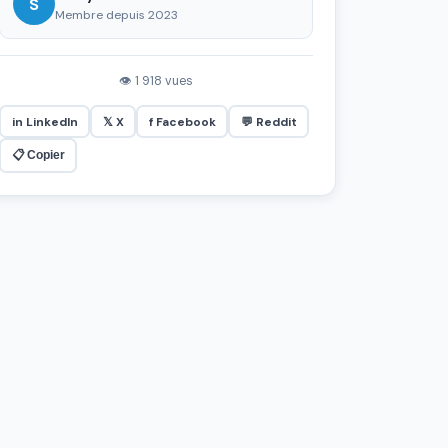
S
Membre depuis 2023
👁 1 918 vues
in LinkedIn
𝕏 X
f Facebook
💬 Reddit
📋 Copier