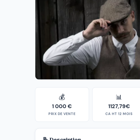
💰
📊
1 000 €
1127,79€
PRIX DE VENTE
CA HT 12 MOIS
📝 Description