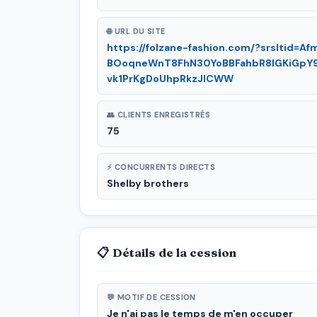
🌐 URL DU SITE
https://folzane-fashion.com/?srsltid=Af
BOoqneWnT8FhN30YoBBFahbR8IGKiGpY
vk1PrKgDoUhpRkzJlCWW
👥 CLIENTS ENREGISTRÉS
75
⚡ CONCURRENTS DIRECTS
Shelby brothers
📋 Détails de la cession
💬 MOTIF DE CESSION
Je n'ai pas le temps de m'en occuper