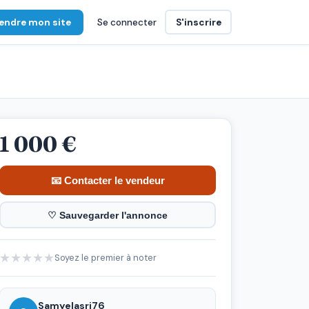
endre mon site
Se connecter
S'inscrire
1 000 €
📧 Contacter le vendeur
♡ Sauvegarder l'annonce
★
★
★
★
★
Soyez le premier à noter
Samyelasri76