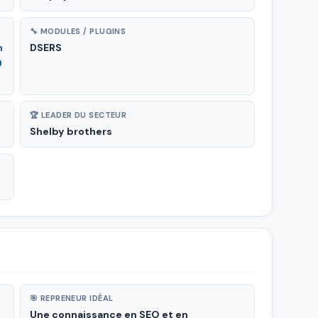
🔧 MODULES / PLUGINS
m
DSERS
9
🏆 LEADER DU SECTEUR
Shelby brothers
🎯 REPRENEUR IDÉAL
Une connaissance en SEO et en