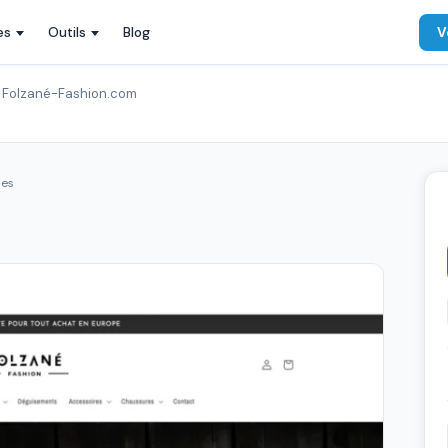
es
Outils
Blog
V
Folzané-Fashion.com
ues
m