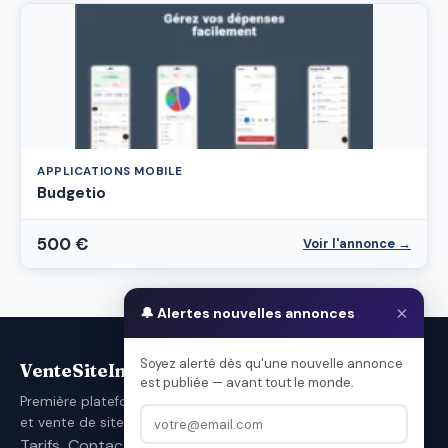
APPLICATIONS MOBILE
Budgetio
500 €
Voir l'annonce →
×
🔔 Alertes nouvelles annonces
Soyez alerté dès qu'une nouvelle annonce
VenteSiteInternet.com
est publiée — avant tout le monde.
Première plateforme française d'achat
et vente de sites internet.
Tarifs
Contact
Conditions d’utilisation