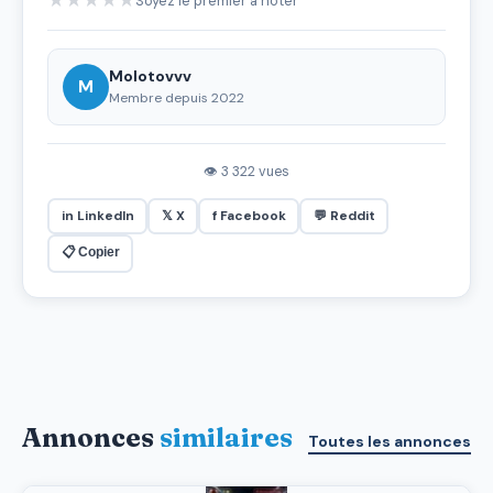
★
★
★
★
★
Soyez le premier à noter
Molotovvv
M
Membre depuis 2022
👁 3 322 vues
in LinkedIn
𝕏 X
f Facebook
💬 Reddit
📋 Copier
Annonces
similaires
Toutes les annonces