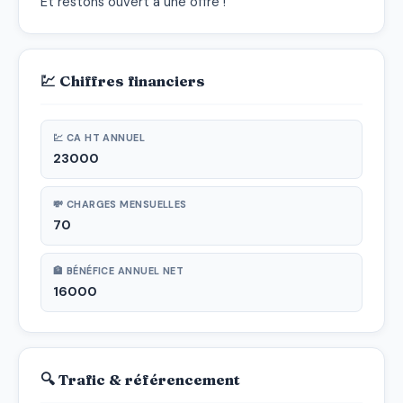
Et restons ouvert à une offre !
💹 Chiffres financiers
💹 CA HT ANNUEL
23000
💸 CHARGES MENSUELLES
70
🏦 BÉNÉFICE ANNUEL NET
16000
🔍 Trafic & référencement