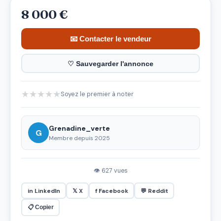
8 000 €
📧 Contacter le vendeur
♡ Sauvegarder l'annonce
★
★
★
★
★
Soyez le premier à noter
Grenadine_verte
G
Membre depuis 2025
👁 627 vues
in LinkedIn
𝕏 X
f Facebook
💬 Reddit
📋 Copier