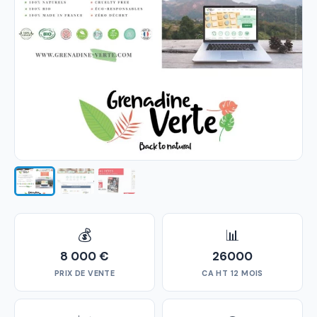
💰
📊
8 000 €
26000
PRIX DE VENTE
CA HT 12 MOIS