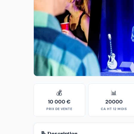
💰
📊
10 000 €
20000
PRIX DE VENTE
CA HT 12 MOIS
📝 Description