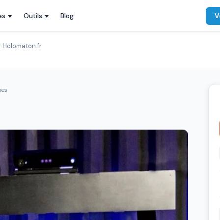
es
Outils
Blog
V
Holomaton.fr
ues