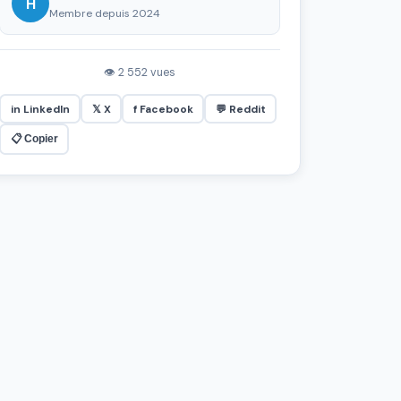
H
Membre depuis 2024
👁 2 552 vues
in LinkedIn
𝕏 X
f Facebook
💬 Reddit
📋 Copier