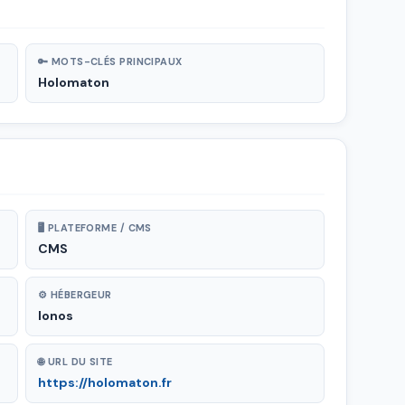
🔑 MOTS-CLÉS PRINCIPAUX
Holomaton
🖥 PLATEFORME / CMS
CMS
⚙ HÉBERGEUR
Ionos
🌐 URL DU SITE
https://holomaton.fr