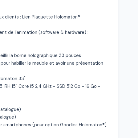
x clients : Lien Plaquette Holomaton®

nt de l'animation (software & hardware) :

illir la borne holographique 33 pouces

our habiller le meuble et avoir une présentation 
olomaton 33"

IRH 15" Core i5 2,4 GHz - SSD 512 Go - 16 Go - 
catalogue)

alogue)

ur smartphones (pour option Goodies Holomaton®)
