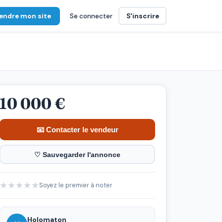
endre mon site
Se connecter
S'inscrire
10 000 €
📧 Contacter le vendeur
♡ Sauvegarder l'annonce
★
★
★
★
★
Soyez le premier à noter
Holomaton