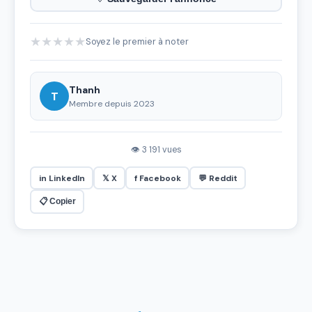
★
★
★
★
★
Soyez le premier à noter
Thanh
T
Membre depuis 2023
👁 3 191 vues
in LinkedIn
𝕏 X
f Facebook
💬 Reddit
📋 Copier