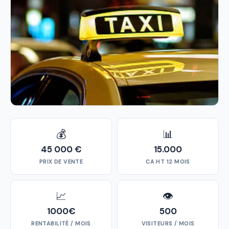
💰
📊
45 000 €
15.000
PRIX DE VENTE
CA HT 12 MOIS
📈
👁
1000€
500
RENTABILITÉ / MOIS
VISITEURS / MOIS