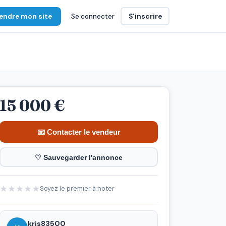
endre mon site
Se connecter
S'inscrire
15 000 €
📧 Contacter le vendeur
♡ Sauvegarder l'annonce
★
★
★
★
★
Soyez le premier à noter
kris83500