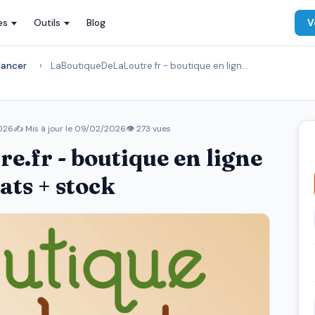
es
Outils
Blog
V
lancer
›
LaBoutiqueDeLaLoutre.fr - boutique en lign…
2026
✍️ Mis à jour le
09/02/2026
👁 273 vues
.fr - boutique en ligne
ats + stock