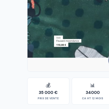
💰
📊
35 000 €
34000
PRIX DE VENTE
CA HT 12 MOIS