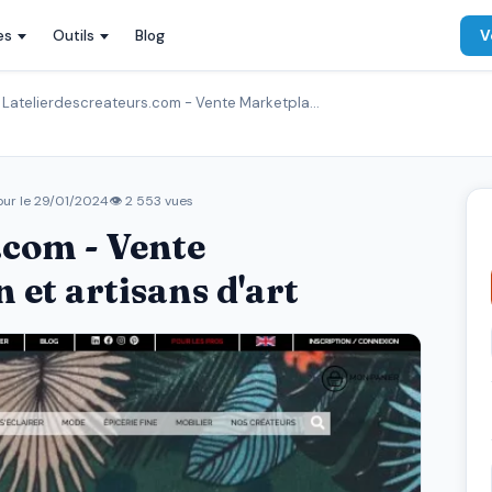
es
Outils
Blog
V
Latelierdescreateurs.com - Vente Marketpla…
our le
29/01/2024
👁 2 553 vues
.com - Vente
 et artisans d'art