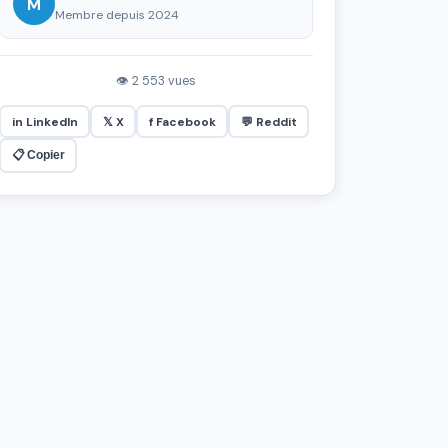
M
Membre depuis 2024
👁 2 553 vues
in LinkedIn
𝕏 X
f Facebook
💬 Reddit
📋 Copier