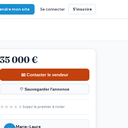
endre mon site
Se connecter
S'inscrire
35 000 €
📧 Contacter le vendeur
♡ Sauvegarder l'annonce
★
★
★
★
★
Soyez le premier à noter
Marie-Laure