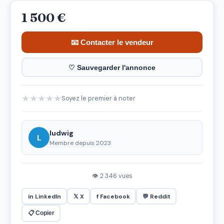
1 500 €
📧 Contacter le vendeur
♡ Sauvegarder l'annonce
★
★
★
★
★
Soyez le premier à noter
ludwig
L
Membre depuis 2023
👁 2 346 vues
in LinkedIn
𝕏 X
f Facebook
💬 Reddit
📋 Copier