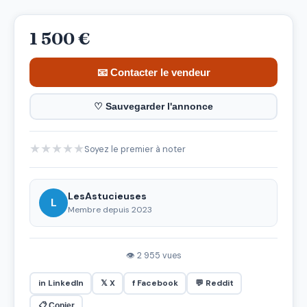
1 500 €
📧 Contacter le vendeur
♡ Sauvegarder l'annonce
★
★
★
★
★
Soyez le premier à noter
LesAstucieuses
L
Membre depuis 2023
👁 2 955 vues
in LinkedIn
𝕏 X
f Facebook
💬 Reddit
📋 Copier