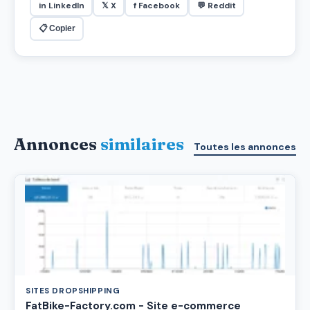
in LinkedIn
𝕏 X
f Facebook
💬 Reddit
📋 Copier
Annonces
similaires
Toutes les annonces
SITES DROPSHIPPING
FatBike-Factory.com - Site e-commerce