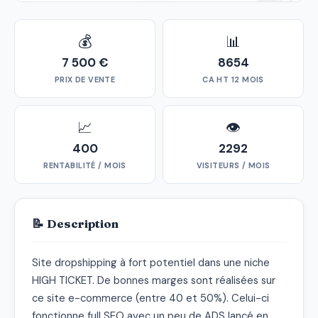
💰
📊
7 500 €
8654
PRIX DE VENTE
CA HT 12 MOIS
📈
👁
400
2292
RENTABILITÉ / MOIS
VISITEURS / MOIS
📝 Description
Site dropshipping à fort potentiel dans une niche 
HIGH TICKET. De bonnes marges sont réalisées sur 
ce site e-commerce (entre 40 et 50%). Celui-ci 
fonctionne full SEO avec un peu de ADS lancé en 