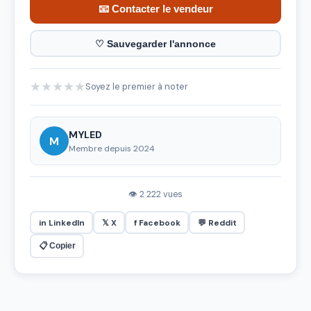
📧 Contacter le vendeur
♡ Sauvegarder l'annonce
★
★
★
★
★
Soyez le premier à noter
MYLED
M
Membre depuis 2024
👁 2 222 vues
in LinkedIn
𝕏 X
f Facebook
💬 Reddit
📋 Copier