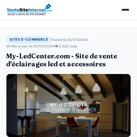
Publié le 22/07/2024
SITES E-COMMERCE
✍️ Mis à jour le
30/07/2024
👁 2 222 vues
My-LedCenter.com - Site de vente
d'éclairages led et accessoires