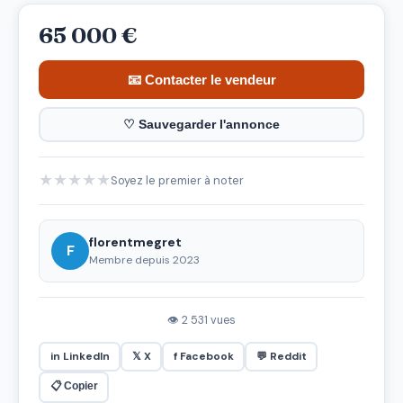
65 000 €
📧 Contacter le vendeur
♡ Sauvegarder l'annonce
★
★
★
★
★
Soyez le premier à noter
florentmegret
F
Membre depuis 2023
👁 2 531 vues
in LinkedIn
𝕏 X
f Facebook
💬 Reddit
📋 Copier