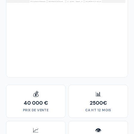
💰
📊
40 000 €
2500€
PRIX DE VENTE
CA HT 12 MOIS
📈
👁