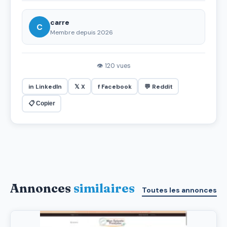
carre
C
Membre depuis 2026
👁 120 vues
in LinkedIn
𝕏 X
f Facebook
💬 Reddit
📋 Copier
Annonces
similaires
Toutes les annonces