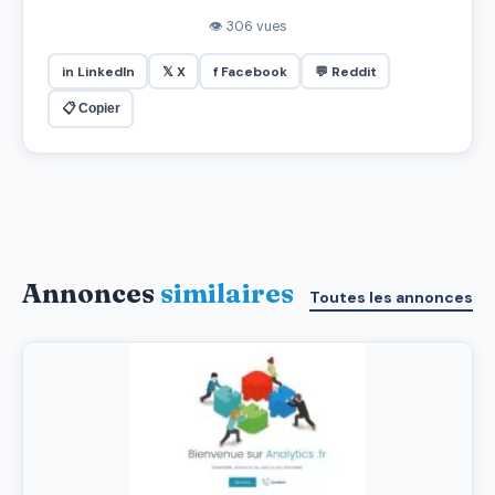
👁 306 vues
in LinkedIn
𝕏 X
f Facebook
💬 Reddit
📋 Copier
Annonces
similaires
Toutes les annonces