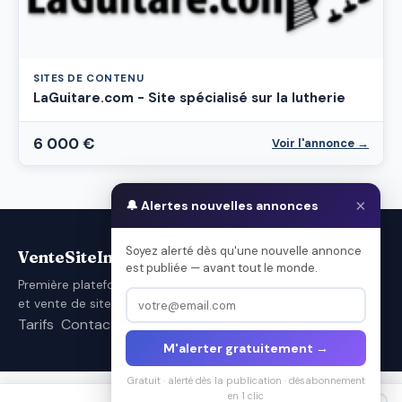
SITES DE CONTENU
LaGuitare.com - Site spécialisé sur la lutherie
6 000 €
Voir l'annonce →
×
🔔 Alertes nouvelles annonces
Soyez alerté dès qu'une nouvelle annonce
VenteSiteInternet.com
est publiée — avant tout le monde.
Première plateforme française d'achat
et vente de sites internet.
Tarifs
Contact
Conditions d’utilisation
M'alerter gratuitement →
Gratuit · alerté dès la publication · désabonnement
en 1 clic