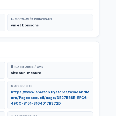
🔑 MOTS-CLÉS PRINCIPAUX
vin et boissons
🖥 PLATEFORME / CMS
site sur-mesure
🌐 URL DU SITE
https://www.amazon.fr/stores/WineAndM
ore/Pagedaccueil/page/DE27BB8E-EFC6-
4900-B151-8164D17B372D