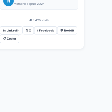
N
Membre depuis 2024
👁 1 425 vues
in LinkedIn
𝕏 X
f Facebook
💬 Reddit
📋 Copier