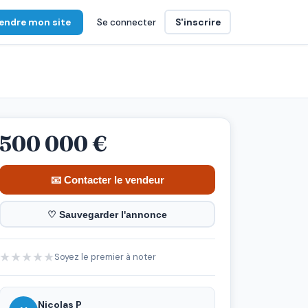
endre mon site
Se connecter
S'inscrire
500 000 €
📧 Contacter le vendeur
♡ Sauvegarder l'annonce
★
★
★
★
★
Soyez le premier à noter
Nicolas P