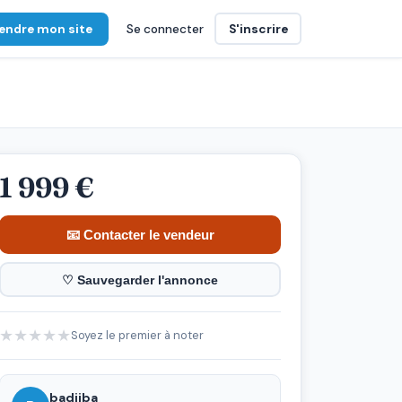
endre mon site
Se connecter
S'inscrire
1 999 €
📧 Contacter le vendeur
♡ Sauvegarder l'annonce
★
★
★
★
★
Soyez le premier à noter
badiiba