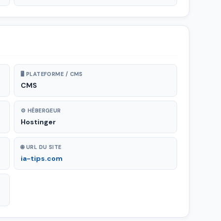
🖥 PLATEFORME / CMS
CMS
⚙ HÉBERGEUR
Hostinger
🌐 URL DU SITE
ia-tips.com