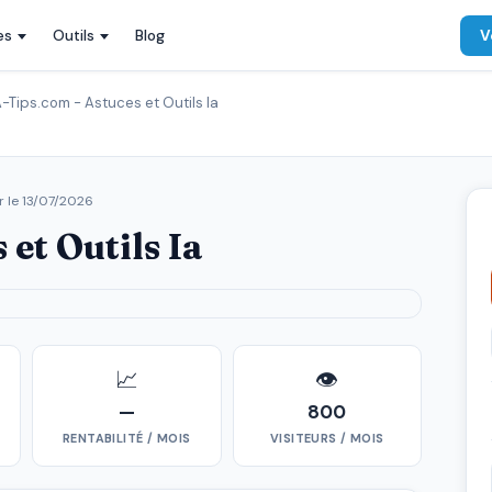
es
Outils
Blog
V
A-Tips.com - Astuces et Outils Ia
r le
13/07/2026
 et Outils Ia
📈
👁
—
800
RENTABILITÉ / MOIS
VISITEURS / MOIS