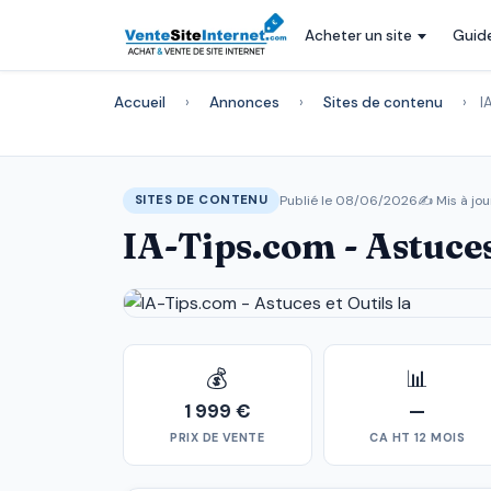
Acheter un site
Guid
Accueil
›
Annonces
›
Sites de contenu
›
I
Publié le 08/06/2026
✍️ Mis à jou
SITES DE CONTENU
IA-Tips.com - Astuces
💰
📊
1 999 €
—
PRIX DE VENTE
CA HT 12 MOIS