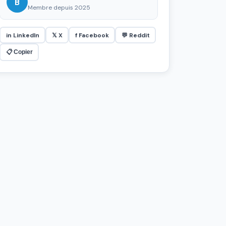
B
Membre depuis 2025
in LinkedIn
𝕏 X
f Facebook
💬 Reddit
📋 Copier