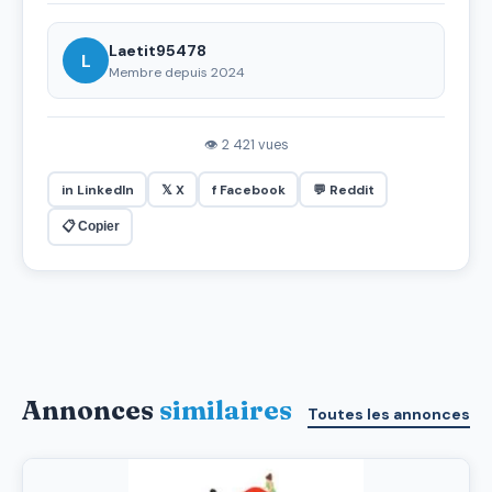
Laetit95478
L
Membre depuis 2024
👁 2 421 vues
in LinkedIn
𝕏 X
f Facebook
💬 Reddit
📋 Copier
Annonces
similaires
Toutes les annonces