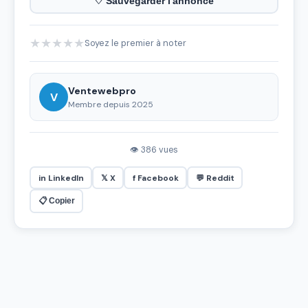
♡ Sauvegarder l'annonce
★
★
★
★
★
Soyez le premier à noter
Ventewebpro
V
Membre depuis 2025
👁 386 vues
in LinkedIn
𝕏 X
f Facebook
💬 Reddit
📋 Copier