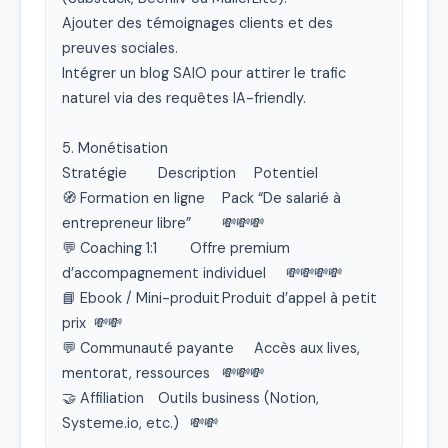
Ajouter des témoignages clients et des 
preuves sociales.

Intégrer un blog SAIO pour attirer le trafic 
naturel via des requêtes IA-friendly.

5. Monétisation

Stratégie	Description	Potentiel

🧭 Formation en ligne	Pack “De salarié à 
entrepreneur libre”	💸💸💸

💬 Coaching 1:1	Offre premium 
d’accompagnement individuel	💸💸💸💸

📘 Ebook / Mini-produit	Produit d’appel à petit 
prix	💸💸

💬 Communauté payante	Accès aux lives, 
mentorat, ressources	💸💸💸

🤝 Affiliation	Outils business (Notion, 
Systeme.io, etc.)	💸💸