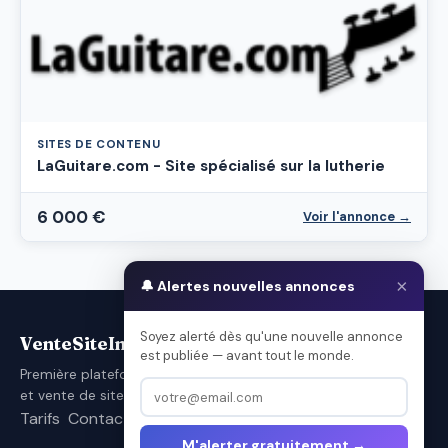
SITES DE CONTENU
LaGuitare.com - Site spécialisé sur la lutherie
6 000 €
Voir l'annonce →
×
🔔 Alertes nouvelles annonces
Soyez alerté dès qu'une nouvelle annonce
VenteSiteInternet.com
est publiée — avant tout le monde.
Première plateforme française d'achat
et vente de sites internet.
Tarifs
Contact
Conditions d’utilisation
M'alerter gratuitement →