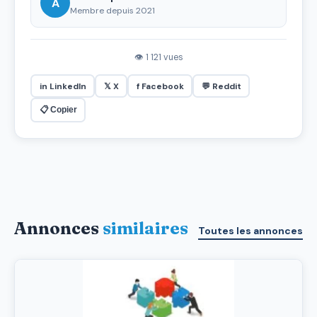
A
Membre depuis 2021
👁 1 121 vues
in LinkedIn
𝕏 X
f Facebook
💬 Reddit
📋 Copier
Annonces
similaires
Toutes les annonces