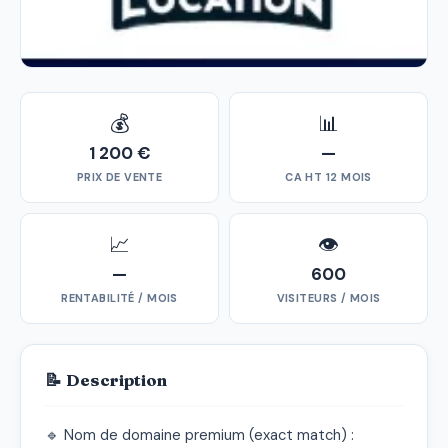
💰
📊
1 200 €
—
PRIX DE VENTE
CA HT 12 MOIS
📈
👁
—
600
RENTABILITÉ / MOIS
VISITEURS / MOIS
📝 Description
🔹 Nom de domaine premium (exact match) : 