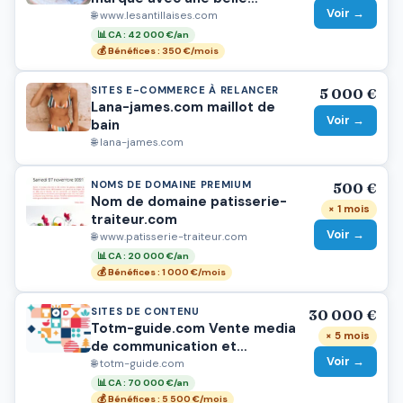
Voir →
notoriété
🌐 www.lesantillaises.com
📊 CA : 42 000 €/an
💰 Bénéfices : 350 €/mois
SITES E-COMMERCE À RELANCER
5 000 €
Lana-james.com maillot de
Voir →
bain
🌐 lana-james.com
NOMS DE DOMAINE PREMIUM
500 €
Nom de domaine patisserie-
× 1 mois
traiteur.com
Voir →
🌐 www.patisserie-traiteur.com
📊 CA : 20 000 €/an
💰 Bénéfices : 1 000 €/mois
SITES DE CONTENU
30 000 €
Totm-guide.com Vente media
× 5 mois
de communication et
Voir →
d'information
🌐 totm-guide.com
📊 CA : 70 000 €/an
💰 Bénéfices : 5 500 €/mois