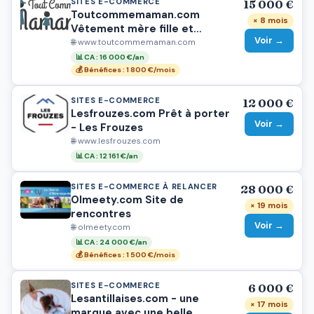
SITES E-COMMERCE
15 000 €
Toutcommemaman.com
× 8 mois
Vêtement mère fille et
Voir →
autres
🌐 www.toutcommemaman.com
📊 CA : 16 000 €/an
💰 Bénéfices : 1 800 €/mois
SITES E-COMMERCE
12 000 €
Lesfrouzes.com Prêt à porter
Voir →
- Les Frouzes
🌐 www.lesfrouzes.com
📊 CA : 12 161 €/an
SITES E-COMMERCE À RELANCER
28 000 €
Olmeety.com Site de
× 19 mois
rencontres
Voir →
🌐 olmeety.com
📊 CA : 24 000 €/an
💰 Bénéfices : 1 500 €/mois
SITES E-COMMERCE
6 000 €
Lesantillaises.com - une
× 17 mois
marque avec une belle