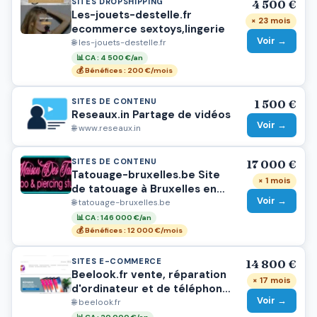
SITES DROPSHIPPING
4 500 €
Les-jouets-destelle.fr
× 23 mois
ecommerce sextoys,lingerie
Voir →
🌐 les-jouets-destelle.fr
📊 CA : 4 500 €/an
💰 Bénéfices : 200 €/mois
SITES DE CONTENU
1 500 €
Reseaux.in Partage de vidéos
Voir →
🌐 www.reseaux.in
SITES DE CONTENU
17 000 €
Tatouage-bruxelles.be Site
× 1 mois
de tatouage à Bruxelles en
Voir →
Belgique
🌐 tatouage-bruxelles.be
📊 CA : 146 000 €/an
💰 Bénéfices : 12 000 €/mois
SITES E-COMMERCE
14 800 €
Beelook.fr vente, réparation
× 17 mois
d'ordinateur et de téléphone
Voir →
portable.
🌐 beelook.fr