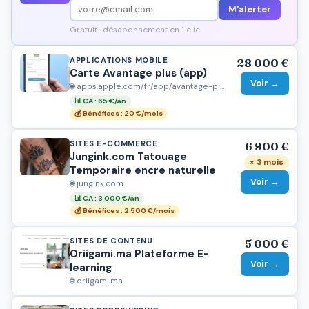
M'alerter
Gratuit · désabonnement en 1 clic
APPLICATIONS MOBILE
28 000 €
Carte Avantage plus (app)
Voir →
🌐 apps.apple.com/fr/app/avantage-plus/id1531605998
📊 CA : 65 €/an
💰 Bénéfices : 20 €/mois
SITES E-COMMERCE
6 900 €
Jungink.com Tatouage
× 3 mois
Temporaire encre naturelle
Voir →
🌐 jungink.com
📊 CA : 3 000 €/an
💰 Bénéfices : 2 500 €/mois
SITES DE CONTENU
5 000 €
Oriigami.ma Plateforme E-
Voir →
learning
🌐 oriigami.ma