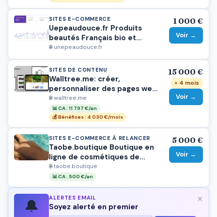
SITES E-COMMERCE
1 000 €
Uepeaudouce.fr Produits
Voir →
beautés Français bio et
vegan
🌐 unepeaudouce.fr
SITES DE CONTENU
15 000 €
Walltree.me: créer,
× 4 mois
personnaliser des pages web
Voir →
et récolter des dons
🌐 walltree.me
📊 CA : 11 797 €/an
💰 Bénéfices : 4 030 €/mois
SITES E-COMMERCE À RELANCER
5 000 €
Taobe.boutique Boutique en
Voir →
ligne de cosmétiques de
niche
🌐 taobe.boutique
📊 CA : 500 €/an
×
ALERTES EMAIL
🔔
Soyez alerté en premier