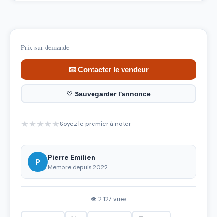
Prix sur demande
📧 Contacter le vendeur
♡ Sauvegarder l'annonce
★
★
★
★
★
Soyez le premier à noter
Pierre Emilien
P
Membre depuis 2022
👁 2 127 vues