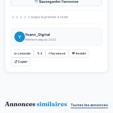
♡ Sauvegarder l'annonce
★
★
★
★
★
Soyez le premier à noter
Yoann_Digital
Y
Membre depuis 2022
in LinkedIn
𝕏 X
f Facebook
💬 Reddit
📋 Copier
Annonces
similaires
Toutes les annonces