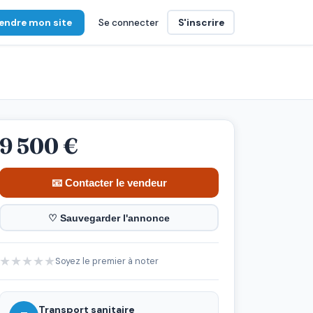
endre mon site
Se connecter
S'inscrire
9 500 €
📧 Contacter le vendeur
♡ Sauvegarder l'annonce
★
★
★
★
★
Soyez le premier à noter
Transport sanitaire