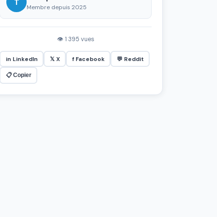
T
Membre depuis 2025
👁 1 395 vues
in LinkedIn
𝕏 X
f Facebook
💬 Reddit
📋 Copier