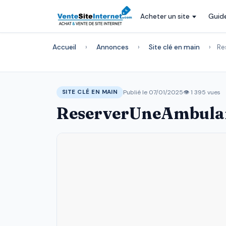
Acheter un site
Guid
Accueil
›
Annonces
›
Site clé en main
›
Re
Publié le 07/01/2025
👁 1 395 vues
SITE CLÉ EN MAIN
ReserverUneAmbula