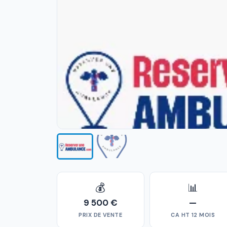
💰
📊
9 500 €
—
PRIX DE VENTE
CA HT 12 MOIS