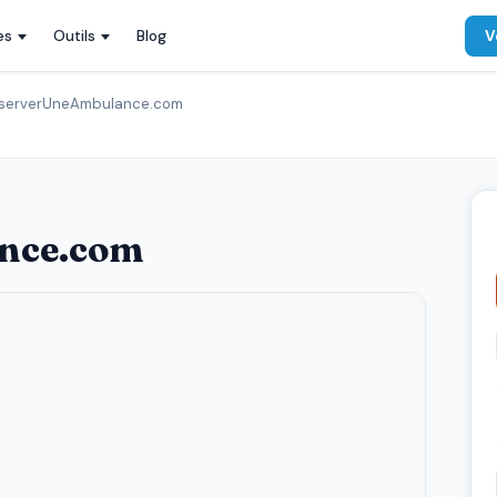
es
Outils
Blog
V
serverUneAmbulance.com
nce.com