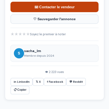
📧 Contacter le vendeur
♡ Sauvegarder l'annonce
★
★
★
★
★
Soyez le premier à noter
sacha_lm
S
Membre depuis 2024
👁 2 223 vues
in LinkedIn
𝕏 X
f Facebook
💬 Reddit
📋 Copier