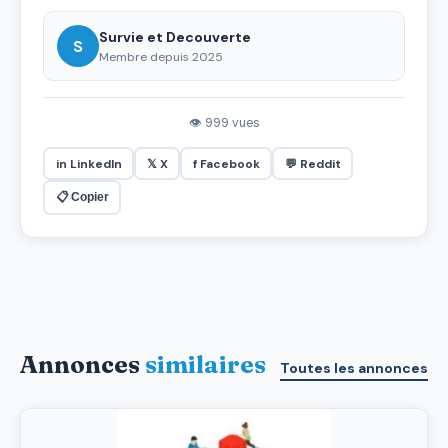
Survie et Decouverte
S
Membre depuis 2025
👁 999 vues
in LinkedIn
𝕏 X
f Facebook
💬 Reddit
📋 Copier
Annonces
similaires
Toutes les annonces