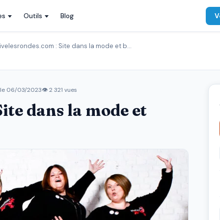
es
Outils
Blog
V
ivelesrondes.com : Site dans la mode et b…
 le
06/03/2023
👁 2 321 vues
ite dans la mode et