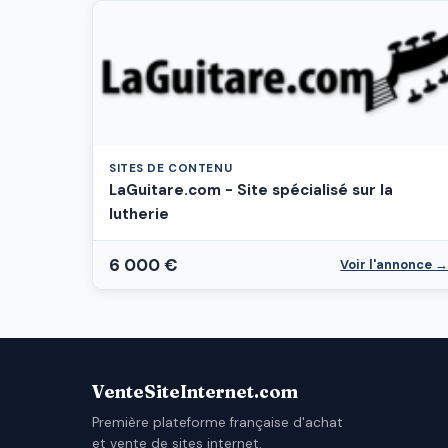
SITES DE CONTENU
LaGuitare.com - Site spécialisé sur la
lutherie
6 000 €
Voir l'annonce 
VenteSiteInternet.com
Première plateforme française d'achat
et vente de sites internet.