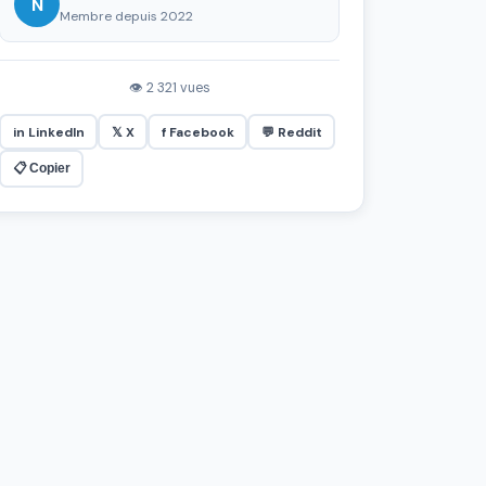
N
Membre depuis 2022
👁 2 321 vues
in LinkedIn
𝕏 X
f Facebook
💬 Reddit
📋 Copier