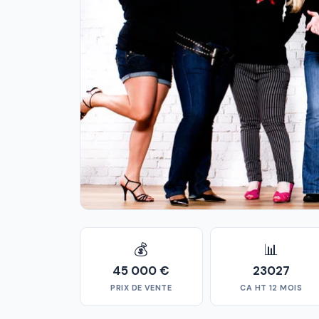
💰
📊
45 000 €
23027
PRIX DE VENTE
CA HT 12 MOIS