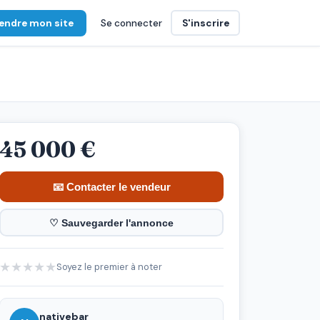
endre mon site
Se connecter
S'inscrire
45 000 €
📧 Contacter le vendeur
♡ Sauvegarder l'annonce
★
★
★
★
★
Soyez le premier à noter
nativebar