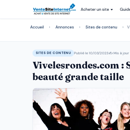
Acheter un site
Guid
Accueil
›
Annonces
›
Sites de contenu
›
V
Publié le 10/03/2023
✍️ Mis à jour
SITES DE CONTENU
Vivelesrondes.com : S
beauté grande taille